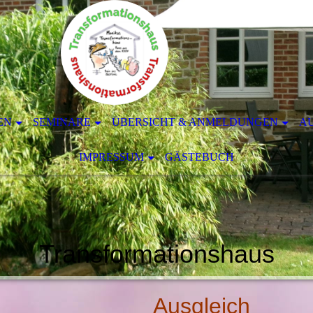
EN
SEMINARE
ÜBERSICHT & ANMELDUNGEN
A
IMPRESSUM
GÄSTEBUCH
Transformationshaus
Ausgleich