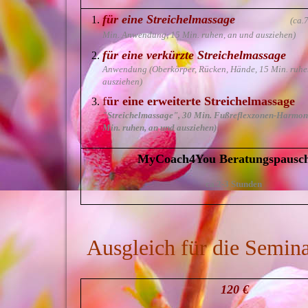
für eine Streichelmassage
(ca.
Min.
Anwendung, 15 Min. ruhen, an und ausziehen)
für eine verkürzte Streichelmassa
Anwendung (Oberkörper, Rücken, Hände, 15 Min. ruhe
ausziehen)
f
ür eine erweiterte Streichelmas
"Streichelmassage", 30 Min. Fußreflexzonen-Harmoni
Min. ruhen, an und ausziehen)
MyCoach4You Beratungspausc
ca.2-3 Stunden
Ausgleich für die Semin
120 €