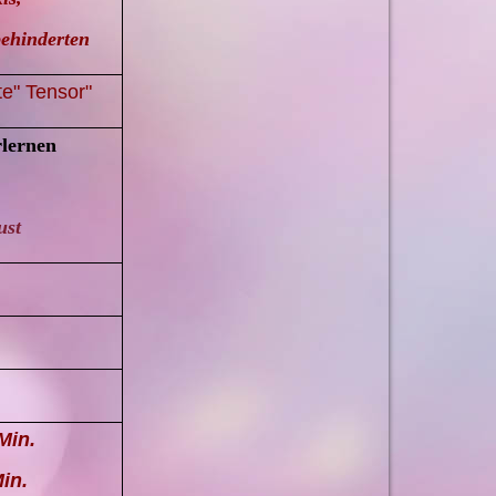
ehinderten
te" Tensor"
rlernen
ust
Min.
in.