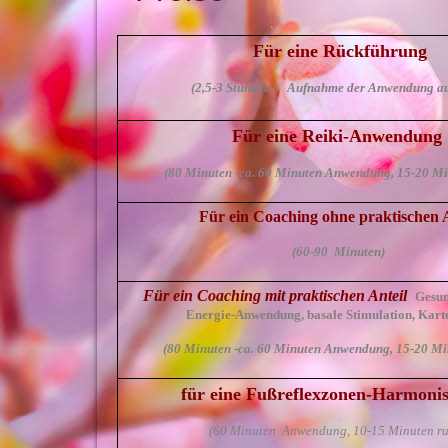
Für eine Rückführung
(2,5-3 Stunden ) Aufnahme der Anwendung
Für eine Reiki-Anwendung
(80 Minuten -ca. 60 Minuten Anwendung, 15-20 Mi
Für ein Coaching ohne praktischen A
(60-90 Minuten)
Für ein Coaching mit praktischen Anteil
Gesun
Energie-Anwendung, basale Stimulation, Kart
(80 Minuten -ca. 60 Minuten Anwendung, 15-20 Mi
für eine Fußreflexzonen-Harmoni
(60 Minuten Anwendung, 10-15 Minuten r