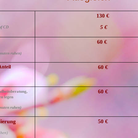
130
€
5
€
 auf CD
60 €
nuten ruhen)
nteil
60 €
60 €
dheitsberatung
,
en legen
nuten ruhen)
sierung
50 €
uhen)