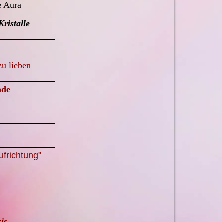
 Aura
ristalle
zu lieben
nde
ufrichtung"
eminar"
xis,