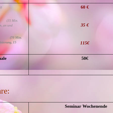
60 €
70
ge
(35 Min.
35 €
n, an und
sage
(70 Min.
sierung, 15
115€
hale
50€
are:
Seminar Wochenende