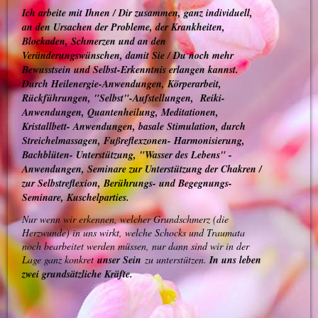
Ich arbeite mit Ihnen / Dir zusammen, ganz individuell,
an den Ursachen der Probleme, der Krankheiten,
Blockaden, Schmerzen und an den
Veränderungswünschen, damit Sie / Du noch mehr
Bewusstsein und
Selbst
-Erkenntnis erlangen kannst.
Durch Heilenergie-Anwendungen, Körperarbeit,
Rückführungen, "Selbst"-Aufstellungen, Reiki-
Anwendungen, Quantenheilung, Meditationen,
Kristallbett- Anwendungen, basale Stimulation, durch
Streichelmassagen, Fußreflexzonen- Harmonisierung,
Bachblüten- Unterstützung, "Wasser des Lebens" -
Anwendungen, Seminare zur Unterstützung der Chakren /
zur Selbstreflexion, Berührungs- und Begegnungs-
Seminare, Kuschelparties.
Nur wenn wir erkennen, welcher Grundschmerz (die
Herzwunde) in uns wirkt, welche Schocks und Traumata
noch bearbeitet werden müssen, nur dann sind wir in der
Lage ganz konkret
unser Sein
zu unterstützen.
In uns leben
zwei grundsätzliche Kräfte.