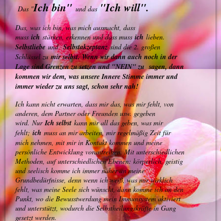
Ich bin"
"Ich will".
Das "
und das
Das, was ich bin, was mich ausmacht, dass
muss
ich
stärken, erkennen und dass muss
ich
lieben.
Selbstliebe
und
Selbstakzeptanz
sind die 2. großen
Schlüssel zu
mir selbst. Wenn wir dann auch noch in der
Lage sind Grenzen zu setzen und "NEIN" zu sagen, dann
kommen wir dem, was unsere Innere Stimme immer und
immer wieder zu uns sagt, schon sehr nah!
Ich kann nicht erwarten, dass mir das, was mir fehlt, von
anderen, dem Partner oder Freunden usw. gegeben
wird.
Nur
Ich selbst
kann mir all das geben, was mir
fehlt;
ich
muss an mir arbeiten, mir regelmäßig Zeit für
mich nehmen, mit mir in Kontakt kommen und meine
persönliche Entwicklung vorantreiben. Mit unterschiedlichen
Methoden, auf unterschiedlichen Ebenen: körperlich, geistig
und seelisch komme ich immer näher an meine
Grundbedürfnisse, denn wenn ich weiß, was mir wirklich
fehlt, was meine Seele sich wünscht, dann komme ich an den
Punkt, wo die Bewusstwerdung mein Immunsystem aktiviert
und unterstützt, wodurch die Selbstheilungskräfte in Gang
gesetzt werden.