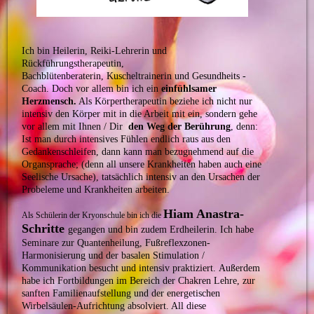
Ich bin Heilerin, Reiki-Lehrerin und
Rückführungstherapeutin,
Bachblütenberaterin, Kuscheltrainerin und Gesundheits -
Coach. Doch vor allem bin ich ein
einfühlsamer
Herzmensch.
Als Körpertherapeutin beziehe ich nicht nur
intensiv den Körper mit in die Arbeit mit ein, sondern gehe
vor allem mit Ihnen / Dir
den Weg der Berührung
, denn:
Ist man durch intensives Fühlen endlich raus aus den
Gedankenschleifen, dann kann man bezugnehmend auf die
Organsprache; (denn all unsere Krankheiten haben auch eine
Seelische Ursache), tatsächlich intensiv an den Ursachen der
Probeleme und Krankheiten arbeiten.
Hiam Anastra-
Als Schülerin der Kryonschule bin ich die
Schritte
gegangen und bin zudem Erdheilerin.
Ich habe
Seminare zur Quantenheilung, Fußreflexzonen-
Harmonisierung und der basalen Stimulation /
Kommunikation besucht und intensiv praktiziert.
Außerdem
habe ich Fortbildungen im Bereich der Chakren Lehre, zur
sanften
Familienaufstellung und der energetischen
Wirbelsäulen-Aufrichtung absolviert.
All diese