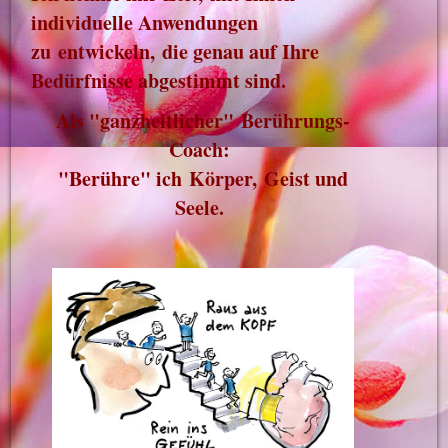
individuelle Anwendungen
zu entwickeln,
die genau auf Ihre
Bedürfnisse abgestimmt sind.
Als "ganzheitlicher" Berührungs-
Coach:
"Berühre
" ich
Körper,
Geist und
Seele.