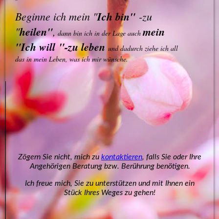
Beginne ich mein "
Ich bin"
-zu
"
heilen"
,
mein
dann bin ich in der Lage auch
"
I
ch will
"-
zu leben
und dadurch ziehe ich all
das in mein Leben, was ich mir wünsche.
Zögern Sie nicht, mich zu
kontaktieren
,
falls Sie oder Ihre
Angehörigen Beratung bzw. Berührung benötigen.
Ich freue mich, Sie zu unterstützen und mit Ihnen ein
Stück Ihres Weges zu gehen!