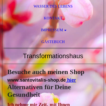
WASSER DES LEBENS
KONTAKT
IMPRESSUM
GÄSTEBUCH
Transformationshaus
Besuche auch meinen Shop
www.santovitalis-shop.de
hier
Alternativen für Deine
Gesundheit
Ich nehme mir Zeit,
mit Ihnen