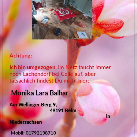
Achtung:
Ich bin umgezogen,
im Netz taucht immer
noch Lachendorf bei Celle auf, aber
tatsächlich findest Du mich hier:
Monika Lara Balhar
Am Wellinger Berg 9
,
491
91 Belm
in
Niedersachsen
Mobil: 01792138718