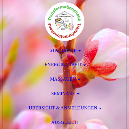
STARTSEITE
ENERGIEARBEIT
MASSAGEN
SEMINARE
ÜBERSICHT & ANMELDUNGEN
AUSGLEICH