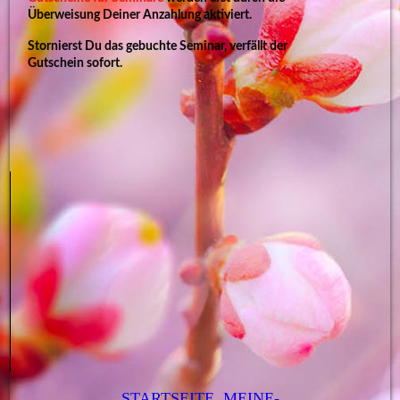
Überweisung Deiner Anzahlung aktiviert.
Stornierst Du das gebuchte Seminar, verfällt der
Gutschein sofort.
STARTSEITE
MEINE-