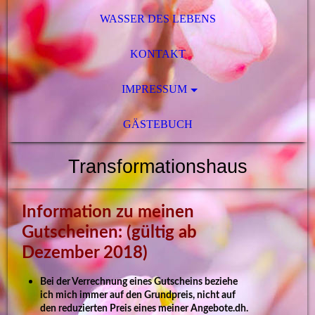
WASSER DES LEBENS
KONTAKT
IMPRESSUM
GÄSTEBUCH
Transformationshaus
Information zu meinen
Gutscheinen: (gültig ab
Dezember 2018)
Bei der Verrechnung eines Gutscheins beziehe
ich mich immer auf den Grundpreis, nicht auf
den reduzierten Preis eines meiner Angebote.dh.