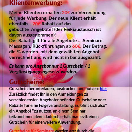
Klientenwerbung:
Meine Klienten erhalten
20€
zur Verrechnung
für jede Werbung. Der neue Klient erhält
ebenfalls
- 20€
Rabatt auf das
gebuchte Angebote!
(der Reikiaustausch ist
davon ausgenommen)
!
Der Rabatt gilt für alle Angebote ....Seminare,
Massagen, Rückführungen ab
60€.
Der Betrag,
die % werden mit dem gewählten Angebot
verrechnet und wird nicht in bar ausgezahlt.
Es kann pro Angebot nur 1 Gutschein / 1
Vergünstigungeingesetzt werden.
Gutscheine:
Gutschein herunterladen, ausdrucken und nutzen:
hier
Zusätzlich findet Ihr in den Anmeldungen zu
verschiedensten Angebotenbefinden Gutscheine oder
Rabatte für eine Folgeveranstaltung. Es lohnt sich also"
ein Angebot "zu nutzen, an einem Seminar
teilzunehmen,denn dadurch erhält man evtl. einen
Gutschein für eine weitere Anwendung.
Gutscheine für Seminare
werden erst durch die