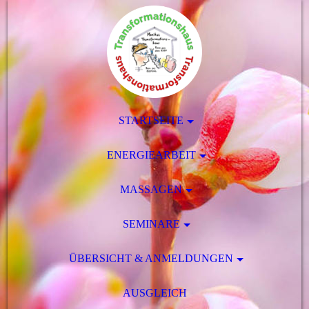
STARTSEITE
ENERGIEARBEIT
MASSAGEN
SEMINARE
ÜBERSICHT & ANMELDUNGEN
AUSGLEICH