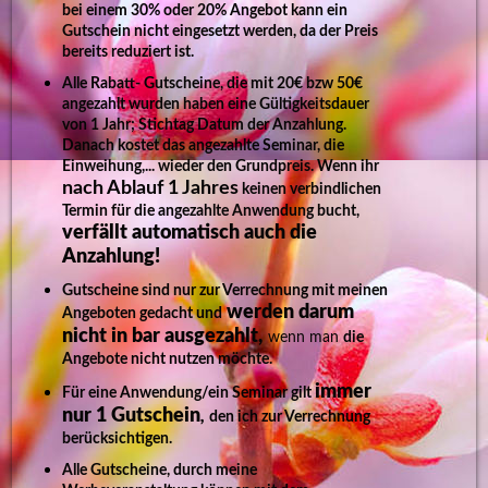
bei einem 30% oder 20% Angebot kann ein
Gutschein nicht eingesetzt werden, da der Preis
bereits reduziert ist.
Alle Rabatt- Gutscheine, die mit 20€ bzw 50€
angezahlt wurden haben eine Gültigkeitsdauer
von 1 Jahr; Stichtag Datum der Anzahlung.
Danach kostet das angezahlte Seminar, die
Einweihung,... wieder den Grundpreis. Wenn ihr
nach Ablauf 1 Jahres
keinen verbindlichen
Termin für die angezahlte Anwendung bucht,
verfällt automatisch auch die
Anzahlung!
Gutscheine sind nur zur Verrechnung mit meinen
werden darum
Angeboten gedacht und
nicht in bar ausgezahlt,
wenn man
die
Angebote nicht nutzen möchte.
immer
Für eine Anwendung/ein Seminar gilt
nur 1 Gutschein
,
den ich zur Verrechnung
berücksichtigen.
Alle Gutscheine, durch meine