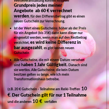
Werbeveranstaltung können mit dem
Grundpreis jedes meiner
Angebote ab 60 € verrechnet
werden
,
für den Differenzbetrag gibt es einen
neuen Gutschein zur Verrechnung.
Ist der Wert eines Gutscheins höher als der Preis
für ein Angebot (bis 35€) dann kann dieser nur
eingesetzt werden, wenn man auf den Restbetrag
es wird keine Differenz in
verzichtet,
bar ausgezahlt
,
es gibt keinen neuen
Gutschein
Alle Gutscheine, die mit einem Datum versehen
h
aben 1 Jahr Gültigkeit.
sind
Danach sind
sie wertlos. Alle Gutscheine, die kein Datum
besitzen gelten so lange, wie ich mein
Transformationshaus betreibe.
10
(z.B. 20 € Gutschein - Teilnahme am Reiki-Treffen
€
Der Gutschein gilt für nur 1 Teilnahme
.
10 €
und die anderen
verfallen