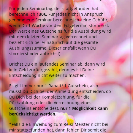
Für jeden Seminartag, der stattgefunden hat
berechne ich
130€.
Für Jedes nicht in Anspruch
genommene Seminar berechne ich keine Gebühr,
wenn Du 1 Woche vor dem Folgetermin stornierst.
Der Wert eines Gutscheins für die Ausbildung wird
mit dem letzten Seminartag verrechnet und
bezieht sich bei % natürlich auf die gesamte
Ausbilungssumme. Dieser entfällt wenn Du
stornierst oder abbrichst).
Brichst Du ein laufendes Seminar ab, dann wird
kein Geld zurückgezahlt, denn es ist Deine
Entscheidung nicht weiter zu machen.
Es gilt immer nur 1 Rabatt/ 1 Gutschein, also
musst Du Dich bei der Anmeldung entscheiden, ob
Du Dich bei der Kompletzahlung, für die
Rückzahlung oder die Verrechnung eines
Gutscheins entscheidest,
nur 1 Möglichkeit kann
berücksichtigt werden.
*Falls die Einweihung zum Reiki-Meister nicht bei
mir stattgefunden hat, dann fehlen Dir somit die