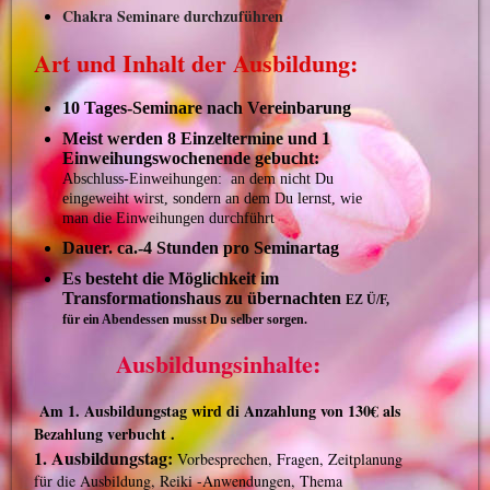
Chakra Seminare durchzuführen
Art und Inhalt der Ausbildung:
10 Tages-Seminare nach Vereinbarung
Meist werden 8 Einzeltermine und 1
Einweihungswochenende gebucht:
Abschluss-Einweihungen: an dem nicht Du
eingeweiht wirst, sondern an dem Du lernst,
wie
man die Einweihungen durchführt
Dauer.
ca.-4 Stunden pro Seminartag
Es besteht die Möglichkeit im
Transformationshaus zu übernachten
EZ Ü/F,
für ein Abendessen musst Du selber sorgen.
Ausbildungsinhalte:
Am 1. Ausbildungstag wird di Anzahlung von
130€
als
Bezahlung verbucht .
1. Ausbildungstag:
Vorbesprechen, Fragen, Zeitplanung
für die Ausbildung, Reiki -Anwendungen, Thema