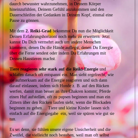
daurch bewusster wahrzunehmen, in Deinem Körper
hineinzufühlen, Deinem Gefühl anzukommen und den
Dauerschleifen der Gedanken in Deinem Kopf, einmal eine
Pause zu gönnen.
Mit dem
2. Reiki-Grad
bekommst Du nun die Möglichkeit
Deinen Erfahrungshorizont noch mehr zu erweitern. Jetzt
kannst Du Dich vermehrt auch um andere Menschen
kümmern, denen Du die Hände auflegst; denen Du Energie
über die Ferne sendest oder indem Du Erfahrungen mit
Deinen Haustieren machst.
Tiere reagieren sehr stark auf die Reiki-Energie
und
schlafen danach oft entspannt ein. Man sieht regelrecht, wie
sie aufmerksam auf die Energie reagieren und sich dann
darauf einlassen, indem sich Hunde z. B. auf den Rücken
werfen, damit man besser an ihre Chakren kommt; Pferde
einen Huf aufstellen, oft zu pupsen beginnen und man ein
Zittern über den Rücken laufen sieht, wenn die Blockaden
beginnen zu gehen.... Tiere und kleine Kinder lassen sich
einfach auf die Energiegabe ein, weil sie spüren wie gut sie
tun.
Es sei denn, sie fühlen unsere eigene Unsicherheit und die
Zweifel, die vielleicht noch bestehen, weil man oft selbst