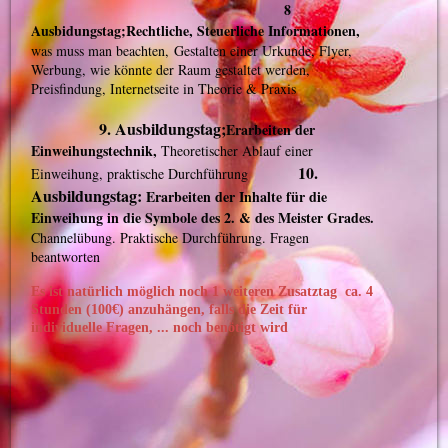
8
Ausbidungstag;Rechtliche, Steuerliche Informationen,
was muss man beachten,
Gestalten einer Urkunde, Flyer,
Werbung, wie könnte der Raum gestaltet werden,
Preisfindung, Internetseite in Theorie & Praxis
9. Ausbildungstag;
Erarbeiten der
Einweihungstechnik,
Theoretischer Ablauf einer
10.
Einweihung, praktische Durchführung
Ausbildungstag:
Erarbeiten der Inhalte für die
Einweihung in die Symbole des 2. & des Meister Grades.
Channelübung. Praktische Durchführung. Fragen
beantworten
Es ist natürlich möglich noch
1 we
iteren Zusatztag
ca. 4
Stunden
(100€)
anzuhängen, falls die Zeit für
individuelle Fragen, ... noch benötigt wird