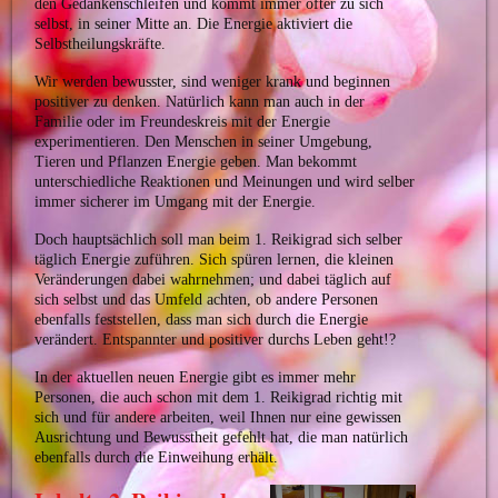
den Gedankenschleifen und kommt immer öfter zu sich
selbst, in seiner Mitte an. Die Energie aktiviert die
Selbstheilungskräfte.
Wir werden bewusster, sind weniger krank und beginnen
positiver zu denken.
Natürlich kann man auch in der
Familie oder im Freundeskreis mit der Energie
experimentieren. Den Menschen in seiner Umgebung,
Tieren und Pflanzen Energie geben. Man bekommt
unterschiedliche Reaktionen und Meinungen und wird selber
immer sicherer im Umgang mit der Energie.
Doch hauptsächlich soll man beim 1. Reikigrad sich selber
täglich Energie zuführen. Sich spüren lernen, die kleinen
Veränderungen dabei wahrnehmen; und dabei täglich auf
sich selbst und das Umfeld achten, ob andere Personen
ebenfalls feststellen, dass man sich durch die Energie
verändert. Entspannter und positiver durchs Leben geht!?
In der aktuellen neuen Energie gibt es immer mehr
Personen, die auch schon mit dem 1. Reikigrad richtig mit
sich und für andere arbeiten, weil Ihnen nur eine gewissen
Ausrichtung und Bewusstheit gefehlt hat, die man natürlich
ebenfalls durch die Einweihung erhält.