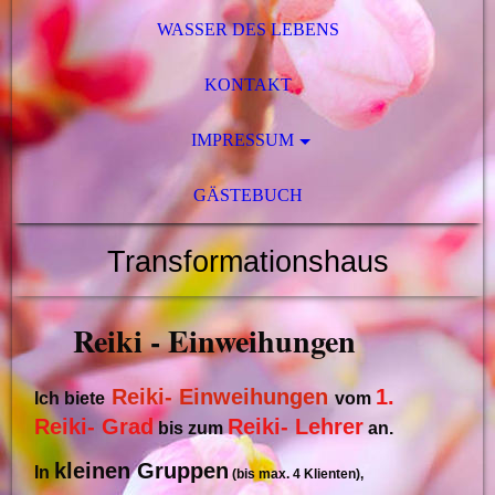
WASSER DES LEBENS
KONTAKT
IMPRESSUM
GÄSTEBUCH
Transformationshaus
Reiki - Einweih
ungen
Reiki- Einweihungen
1.
Ich biete
vom
Reiki- Grad
Reiki- Lehrer
bis zum
an.
kleinen Gruppen
In
(bis max. 4 Klienten),