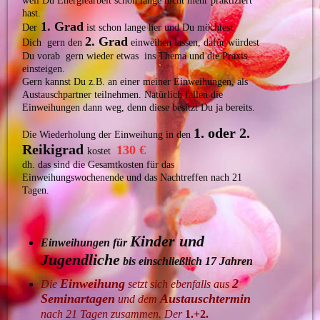
weil Du Energiearbeit schon lange nicht mehr praktiziert
hast.
1. Grad
Der
ist schon lange her und Du möchtest
2. Grad
Dich gern den
einweihen lassen, dafür würdest
Du vorab gern wieder etwas ins Thema und die Praxis
einsteigen.
Gern kannst Du z.B. an einer meiner Einweihungen, als
Austauschpartner teilnehmen. Natürlich fallen die
Einweihungen dann weg, denn diese besitzt Du ja bereits.
1. oder 2.
Die Wiederholung der Einweihung in den
Reikigrad
130 €
kostet
dh. das sind die Gesamtkosten für das
Einweihungswochenende und das Nachtreffen nach 21
Tagen.
Kinder und
Einweihungen für
Jugendliche
bis einschließlich 17 Jahren
Einweihung
2
Die
setzt sich ebenfalls aus
Seminartagen
Austauschtermin
und dem
nach 21 Tagen zusammen. Der
1.+2.