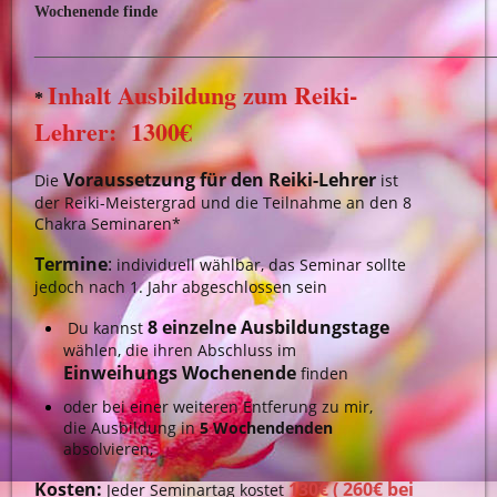
Wochenende finde
______________________________________________
Inhalt Ausbildung zum Reiki-
*
Lehrer:
1300€
Voraussetzung für den Reiki-Lehrer
Die
ist
der Reiki-Meistergrad und die Teilnahme an den 8
Chakra Seminaren*
Termine
:
individuell wählbar,
das Seminar sollte
jedoch nach 1. Jahr abgeschlossen sein
8 einzelne Ausbildungstage
Du kannst
wählen, die ihren Abschluss im
Einweihungs Wochenende
finden
oder bei einer weiteren Entferung zu mir,
die Ausbildung in
5 Wochendenden
absolvieren,
Kosten:
130€ ( 260€ bei
Jeder
Seminartag
kostet