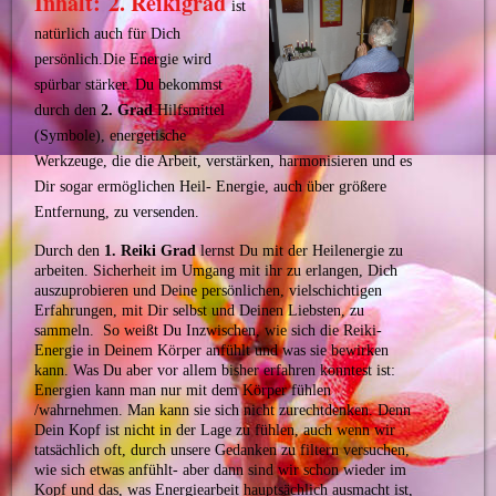
Inhalt: 2. Reikigrad
ist
natürlich auch für Dich
persönlich.Die Energie wird
spürbar stärker. Du bekommst
durch den
2. Grad
Hilfsmittel
(Symbole), energetische
Werkzeuge, die die Arbeit, verstärken, harmonisieren und es
Dir sogar ermöglichen Heil- Energie, auch über größere
Entfernung, zu versenden.
Durch den
1. Reiki Grad
lernst D
u mit der Heilenergie zu
arbeiten. Sicherheit im Umgang mit ihr zu erlangen, Dich
auszuprobieren und Deine persönlichen, vielschichtigen
Erfahrungen, mit Dir selbst und Deinen Liebsten, zu
sammeln. So weißt Du Inzwischen, wie sich die Reiki-
Energie in Deinem Körper anfühlt und was sie bewirken
kann. Was Du aber vor allem bisher erfahren konntest ist:
Energien kann man nur mit dem Körper fühlen
/wahrnehmen. Man kann sie sich nicht zurechtdenken. Denn
Dein Kopf ist nicht in der Lage zu fühlen, auch wenn wir
tatsächlich oft, durch unsere Gedanken zu filtern versuchen,
wie sich etwas anfühlt- aber dann sind wir schon wieder im
Kopf und das, was Energiearbeit hauptsächlich ausmacht ist,