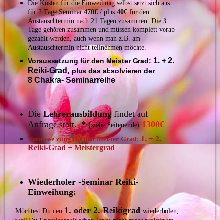
Die Kosten für die Einweihung selbst setzt sich aus
für 2 Tage Seminar
470€
/ plus
40€
für den
Austauschtermin nach 21 Tagen zusammen. Die 3
Tage gehören zusammen und müssen komplett vorab
gezahlt werden, auch wenn man z.B. am
Austauschtermin nicht teilnehmen möchte.
1. + 2.
Voraussetzung für den Meister Grad:
Reiki-Grad,
plus das absolvieren der
8 Chakra- Seminarreihe
Die
Lehrerausbildung
findet auf
Anfrage statt. * (
1300€
siehe Seitenende)
1. + 2.
Voraussetzung für den Meister Grad:
Reiki-Grad + Meistergrad
Wiederholer -Seminar Reiki-
Einweihung:
1. oder 2. Reikigrad
Möchtest Du den
wiederholen,