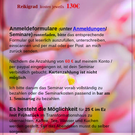
130€
Reikigrad
kosten jeweils
Anmeldeformulare
unter
Anmeldungen
/
(
Seminare)
das entsprechende
runterladen, bitte
Formular gut leserlich auszufüllen, unterschreiben,
einscannen und per mail oder per Post an mich
zurück senden.
Nachdem die Anzahlung von
60 €
auf meinem Konto /
per paypal eingegangen ist, ist dein Seminar
verbindlich gebucht.
Kartenzahlung ist nicht
möglich
.
Ich bitte darum das Seminar vorab vollständig zu
bezahlen oder die Seminarkosten passend in
bar am
zu bezahlen.
1. Seminartag
Es besteht die Möglichkeit
für
25 € im Ez
/mit Frühstück
im Transformationshaus zu
übernachten. Kaffee, Tee, Wasser und Kuchen
werden gestellt. Für das Abendssen musst du selber
sorgen.