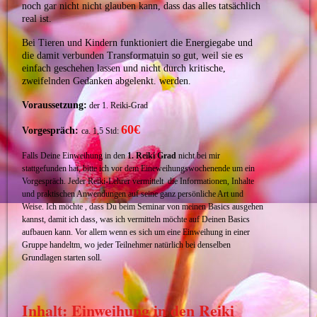
noch gar nicht nicht glauben kann, dass das alles tatsächlich
real ist.
Bei Tieren und Kindern funktioniert die Energiegabe und
die damit verbunden Transformatuin so gut, weil sie es
einfach geschehen lassen und nicht durch kritische,
zweifelnden Gedanken abgelenkt. werden.
Voraussetzung:
der 1. Reiki-Grad
60€
Vorgespräch:
ca. 1,5 Std:
Falls Deine Einweihung in den
1. Reiki Grad
nicht bei mir
stattgefunden hat, bitte ich vor dem Eineweihungswochenende um ein
Vorgespräch. Jeder Reiki-Lehrer vermittelt die Informationen, Inhalte
und praktischen Anwendungen auf seine ganz persönliche Art und
Weise. Ich möchte , dass Du beim Seminar von meinen Basics ausgehen
kannst, damit ich dass, was ich vermitteln möchte auf Deinen Basics
aufbauen kann. Vor allem wenn es sich um eine Einweihung in einer
Gruppe handeltm, wo jeder Teilnehmer natürlich bei denselben
Grundlagen starten soll.
Inhalt: Einweihung in den Reiki