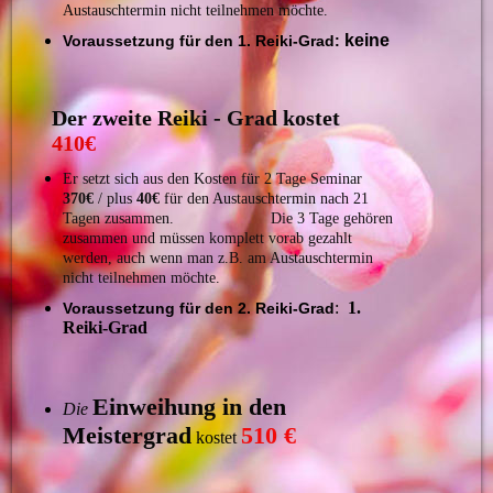
Austauschtermin nicht teilnehmen möchte.
keine
Voraussetzung
für den 1. Reiki-Grad:
Der
zweite Reiki -
Grad
k
ostet
410€
Er setzt sich aus den Kosten für 2 Tage Seminar
370€
/ plus
40€
für den Austauschtermin nach 21
Tagen zusammen. Die 3 Tage gehören
zusammen und müssen komplett vorab gezahlt
werden, auch wenn man z.B. am Austauschtermin
nicht teilnehmen möchte.
:
1.
Voraussetzung für den 2. Reiki-Grad
Reiki-Grad
Einweihung in den
Die
Meistergrad
510 €
kostet