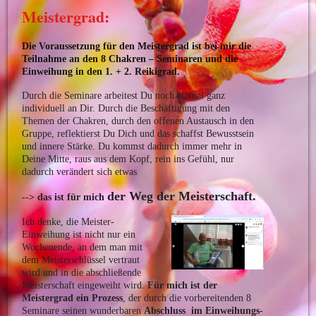
Meistergrad:
Die Voraussetzung für den Meistergrad ist bei mir die
Teilnahme an den 8 Chakren – Seminaren
und
die
Einweihung in den 1. + 2. Reikigrad.
Durch die Seminare arbeitest Du noch einmal ganz
individuell an Dir. Durch die Beschäftigung mit den
Themen der Chakren, durch den offenen Austausch in den
Gruppe, reflektierst Du Dich und das schaffst Bewusstsein
und innere Stärke. Du kommst dadurch immer mehr in
Deine Mitte, raus aus dem Kopf, rein ins Gefühl, nur
dadurch verändert sich etwas
der Weg der Meisterschaft.
-->
das ist für mich
Ich denke, die Meister-
Einweihung ist nicht nur ein
Wochenende, an dem man mit
dem Meisterschlüssel vertraut
wird und in die abschließende
Meisterschaft eingeweiht wird.
Für mich ist der
Meistergrad ein Prozess
, der durch die vorbereitenden 8
Seminare seinen wunderbaren
Abschluss im Einweihungs-