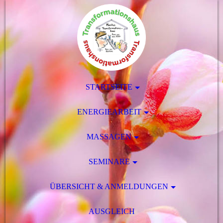
STARTSEITE
ENERGIEARBEIT
MASSAGEN
SEMINARE
ÜBERSICHT & ANMELDUNGEN
AUSGLEICH