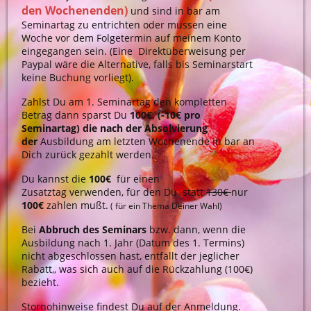
den Wochenenden)
und sind in bar am
Seminartag zu entrichten oder müssen eine
Woche vor dem Folgetermin auf meinem Konto
eingegangen sein. (Eine Direktüberweisung per
Paypal wäre die Alternative, falls bis Seminarstart
keine Buchung vorliegt).
Zahlst Du am 1. Seminartag den kompletten
Betrag
dann sparst Du
100€, (-10€ pro
Seminartag) die nach der Absolvierung
der
Ausbildung am letzten Wochenende in bar an
Dich zurück gezahlt werden.
Du kannst die
100€
für einen
Zusatztag
verwenden, für den Du
statt
130€
nur
100€
zahlen mußt.
( für ein Thema Deiner Wahl)
Bei
Abbruch des Seminars
bzw. dann, wenn die
Ausbildung nach 1. Jahr (Datum des 1. Termins)
nicht abgeschlossen hast, entfällt der jeglicher
Rabatt,, was sich auch auf die Rückzahlung (100€)
bezieht.
Stornohinweise findest Du auf der Anmeldung.