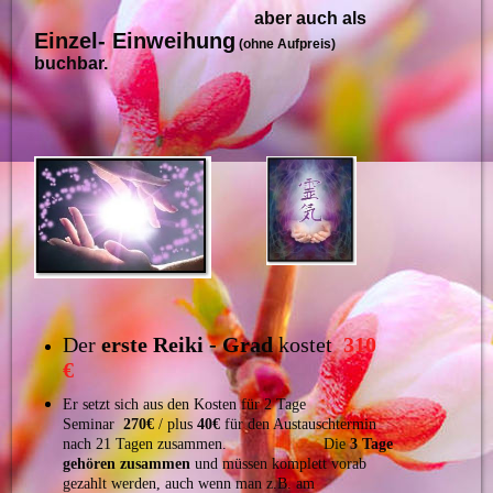
aber auch als
Einzel- Einweihung
(ohne Aufpreis)
buchbar.
Der
erste Reiki - Grad
kostet
310
€
Er setzt sich aus den Kosten für 2 Tage
Seminar
270€
/ plus
40€
für den Austauschtermin
nach 21 Tagen zusammen. Die
3 Tage
gehören zusammen
und müssen komplett vorab
gezahlt werden, auch wenn man z.B. am