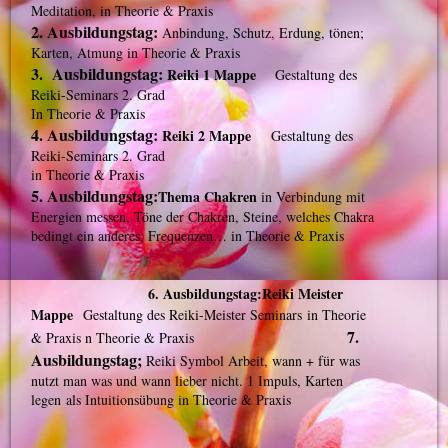
Meditation, in Theorie & Praxis
2. Ausbildungstag:
Anbindung, Schutz, Erdung, tönen;
Karten, Atmung in Theorie & Praxis
3. Ausbildungstag:
Reiki 1 Mappe
Gestaltung des
Reiki-Seminars 2. Grad
In Theorie & Praxis
4. Ausbildungstag:
Reiki 2 Mappe
Gestaltung des
Reiki-Seminars 2. Grad
in Theorie & Praxis
5. Ausbildungstag:
Thema Chakren
in Verbindung mit
Energien messen, Töne der Chakren, Steine, welches Chakra
bedingt ein anderes, Frequenzen… in Theorie & Praxis
6. Ausbildungstag:Reiki Meister
Mappe
Gestaltung des Reiki-Meister Seminars
in Theorie
7.
& Praxis
n Theorie & Praxis
Ausbildungstag;
Reiki Symbol Arbeit, wann + für was
nutzt man was und wann lieber nicht. 1 Impuls, Karten
legen
als Intuitionsübung in Theorie & Praxis