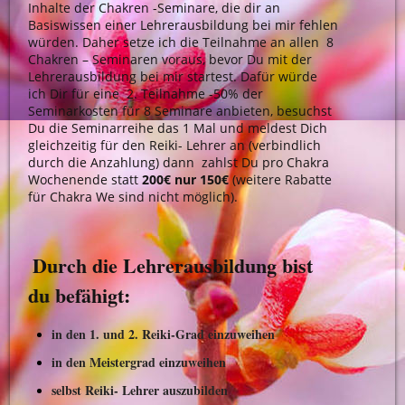
Inhalte der Chakren -Seminare, die dir an
Basiswissen einer Lehrerausbildung bei mir fehlen
würden. Daher setze ich die Teilnahme an allen 8
Chakren – Seminaren voraus, bevor Du mit der
Lehrerausbildung bei mir startest. Dafür würde
ich Dir für eine 2. Teilnahme -50% der
Seminarkosten für 8 Seminare anbieten, besuchst
Du die Seminarreihe das 1 Mal und meldest Dich
gleichzeitig für den Reiki- Lehrer an (verbindlich
durch die Anzahlung) dann zahlst Du pro Chakra
Wochenende statt
200€ nur 150€
(weitere Rabatte
für Chakra We sind nicht möglich).
Durch die Lehrerausbildung bist
du befähigt:
in den 1. und 2. Reiki-Grad einzuweihen
in den Meistergrad einzuweihen
selbst Reiki- Lehrer auszubilden