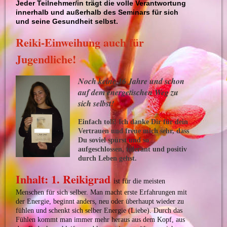
Jeder Teilnehmer/in trägt die volle Verantwortung
innerhalb und außerhalb des Seminars für sich
und seine Gesundheit selbst.
Reiki-Einweihung auch für
Jugendliche!
Noch keine 16 Jahre und schon
auf dem energetischen Weg zu
sich selbst!
Einfach toll! Ich danke Dir für dein
Vertrauen und freue mich sehr, dass
Du soviel spürst und so
aufgeschlossen, tolerant und positiv
durch Leben gehst.
Inhalt: 1. Reikigrad
i
st
für die meisten
Menschen für sich selber. Man macht erste Erfahrungen mit
der Energie, beginnt anders, neu oder überhaupt wieder zu
fühlen und schenkt sich selber Energie (Liebe). Durch das
Fühlen kommt man immer mehr heraus aus dem Kopf, aus